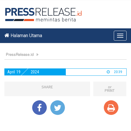
Halaman Utama
Toggl
navig
PressRelease.id
April
19
2024
20:39
SHARE
or
PRINT