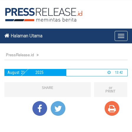
Halaman Utama
Toggl
navig
PressRelease.id
August
21
2025
13:42
SHARE
or
PRINT