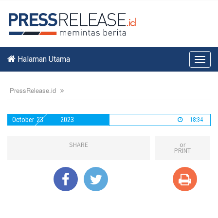
Halaman Utama
Toggl
navig
PressRelease.id
October
23
2023
18:34
SHARE
or
PRINT