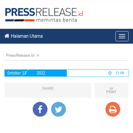
Halaman Utama
Toggl
navig
PressRelease.id
October
13
2022
21:08
SHARE
or
PRINT