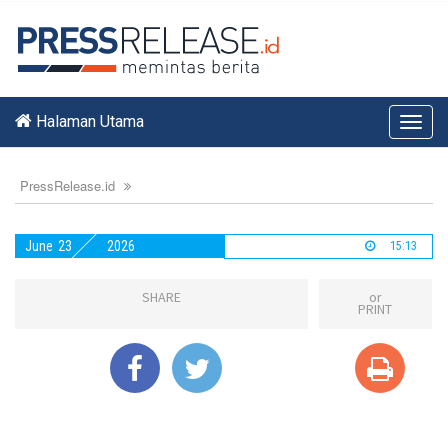
Halaman Utama
Toggl
navig
PressRelease.id
June
23
2026
15:13
SHARE
or
PRINT