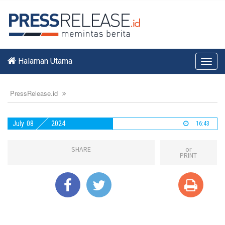
Halaman Utama
Toggl
navig
PressRelease.id
July
08
2024
16:43
SHARE
or
PRINT