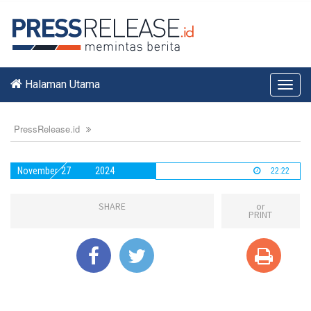
Halaman Utama
Toggl
navig
PressRelease.id
November
27
2024
22:22
SHARE
or
PRINT