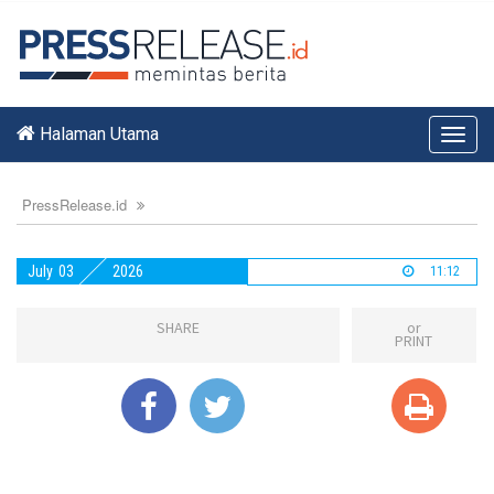
Halaman Utama
Toggl
navig
PressRelease.id
July
03
2026
11:12
SHARE
or
PRINT