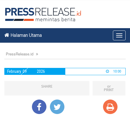
Halaman Utama
Toggl
navig
PressRelease.id
February
09
2026
10:00
SHARE
or
PRINT