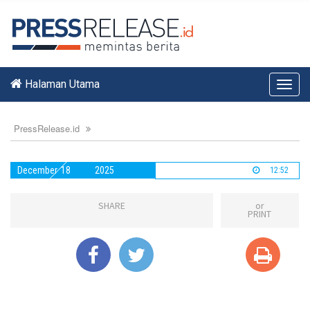
Halaman Utama
Toggl
navig
PressRelease.id
December
18
2025
12:52
SHARE
or
PRINT