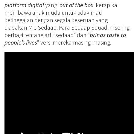
platform digital
yang ‘
out of the box
’ kerap kali
membawa anak muda untuk tidak mau
ketinggalan dengan segala keseruan yang
diadakan Mie Sedaap. Para Sedaap Squad ini sering
berbagi tentang arti “sedaap” dan “
brings taste to
people’s lives
” versi mereka masing-masing.