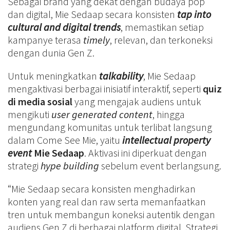
Sebagai brand yang dekat dengan budaya pop
dan digital, Mie Sedaap secara konsisten
tap into
cultural and digital trends
, memastikan setiap
kampanye terasa
timely
, relevan, dan terkoneksi
dengan dunia Gen Z.
Untuk meningkatkan
talkability
, Mie Sedaap
mengaktivasi berbagai inisiatif interaktif, seperti
quiz
di media sosial
yang mengajak audiens untuk
mengikuti
user generated content
, hingga
mengundang komunitas untuk terlibat langsung
dalam Come See Mie, yaitu
intellectual property
event
Mie Sedaap
. Aktivasi ini diperkuat dengan
strategi
hype building
sebelum event berlangsung.
“Mie Sedaap secara konsisten menghadirkan
konten yang real dan raw serta memanfaatkan
tren untuk membangun koneksi autentik dengan
audiens Gen Z di berbagai platform digital. Strategi