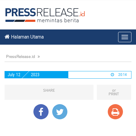
Halaman Utama
Toggl
navig
PressRelease.id
July
12
2023
20:14
SHARE
or
PRINT