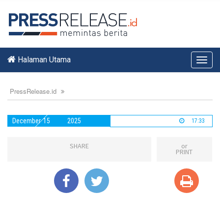
Halaman Utama
Toggl
navig
PressRelease.id
December
15
2025
17:33
SHARE
or
PRINT