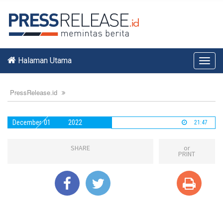
Halaman Utama
Toggl
navig
PressRelease.id
December
01
2022
21:47
SHARE
or
PRINT