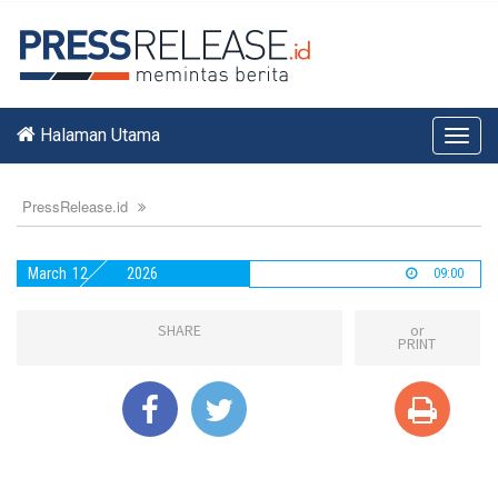
Halaman Utama
Toggl
navig
PressRelease.id
March
12
2026
09:00
SHARE
or
PRINT