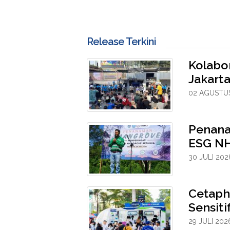
Release Terkini
Kolabo
Jakarta
02 AGUSTUS
Penana
ESG NH
30 JULI 202
Cetaph
Sensit
29 JULI 202