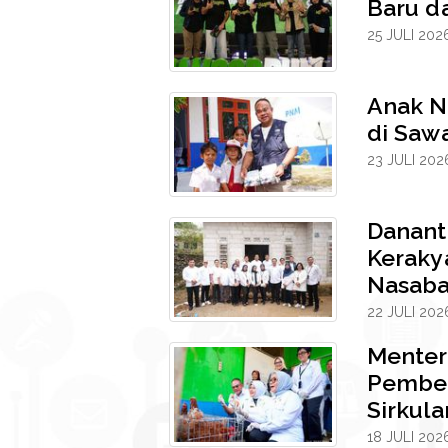
Baru da
25 JULI 202
Anak N
di Sawa
23 JULI 202
Danant
Keraky
Nasab
22 JULI 202
Menter
Pember
Sirkula
18 JULI 202