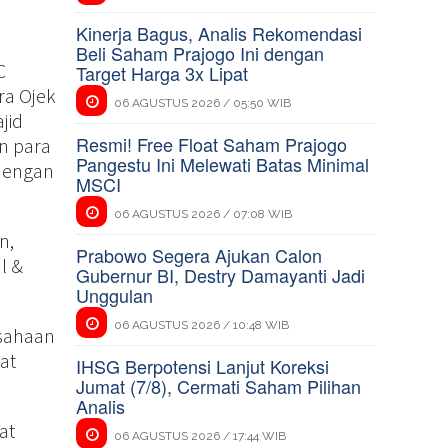
Kinerja Bagus, Analis Rekomendasi
Beli Saham Prajogo Ini dengan
C
Target Harga 3x Lipat
ra Ojek
06 AGUSTUS 2026 / 05:50 WIB
jid
Resmi! Free Float Saham Prajogo
an para
Pangestu Ini Melewati Batas Minimal
 dengan
MSCI
06 AGUSTUS 2026 / 07:08 WIB
n,
Prabowo Segera Ajukan Calon
l &
Gubernur BI, Destry Damayanti Jadi
Unggulan
06 AGUSTUS 2026 / 10:48 WIB
usahaan
at
IHSG Berpotensi Lanjut Koreksi
Jumat (7/8), Cermati Saham Pilihan
Analis
at
06 AGUSTUS 2026 / 17:44 WIB