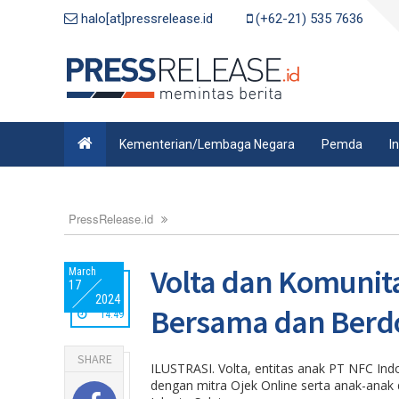
halo[at]pressrelease.id
(+62-21) 535 7636
Kementerian/Lembaga Negara
Pemda
I
PressRelease.id
Volta dan Komunit
March
17
2024
Bersama dan Berdo
14:49
SHARE
ILUSTRASI. Volta, entitas anak PT NFC I
dengan mitra Ojek Online serta anak-anak 