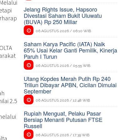
Melalui
Jelang Rights Issue, Hapsoro
etapi
Divestasi Saham Bukit Uluwatu
erharap
(BUVA) Rp 250 Miliar
06 AGUSTUS 2026 / 06:10 WIB
Saham Karya Pacific (IATA) Naik
VOLTA
65% Usai Kelar Ganti Pemilik, Kinerja
arakat
Paruh I Turun
06 AGUSTUS 2026 / 05:55 WIB
Utang Kopdes Merah Putih Rp 240
Triliun Dibayar APBN, Cicilan Dimulai
September
ah
ilai 2.5
06 AGUSTUS 2026 / 12:48 WIB
Rupiah Menguat, Pelaku Pasar
melalui
Bersiap Menanti Putusan FTSE
Russell
06 AGUSTUS 2026 / 17:39 WIB
lta