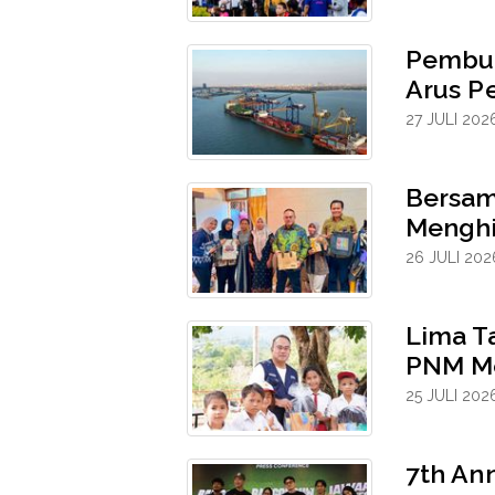
Pembuk
Arus P
27 JULI 202
Bersam
Menghi
26 JULI 202
Lima Ta
PNM Me
25 JULI 202
7th An