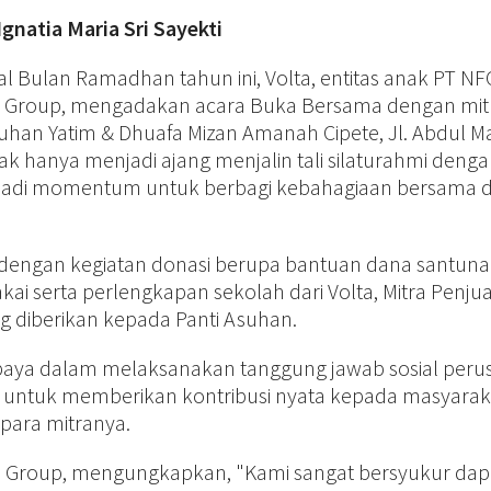
Ignatia Maria Sri Sayekti
l Bulan Ramadhan tahun ini, Volta, entitas anak PT NF
H Group, mengadakan acara Buka Bersama dengan mit
suhan Yatim & Dhuafa Mizan Amanah Cipete, Jl. Abdul Ma
idak hanya menjadi ajang menjalin tali silaturahmi deng
menjadi momentum untuk berbagi kebahagiaan bersama
i dengan kegiatan donasi berupa bantuan dana santuna
i serta perlengkapan sekolah dari Volta, Mitra Penjua
ng diberikan kepada Panti Asuhan.
upaya dalam melaksanakan tanggung jawab sosial per
 untuk memberikan kontribusi nyata kepada masyarak
para mitranya.
ta Group, mengungkapkan, "Kami sangat bersyukur dap