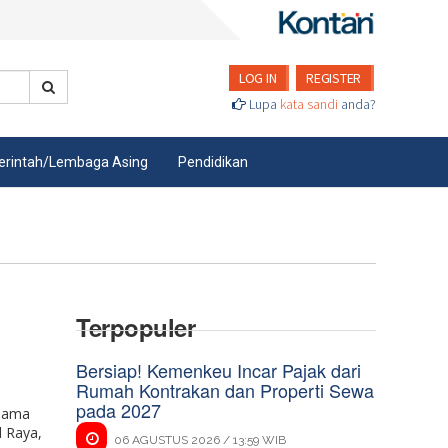
LOG IN
REGISTER
Lupa
kata sandi
anda?
rintah/Lembaga Asing
Pendidikan
Terpopuler
Bersiap! Kemenkeu Incar Pajak dari
Rumah Kontrakan dan Properti Sewa
pada 2027
rsama
d Raya,
06 AGUSTUS 2026 / 13:59 WIB