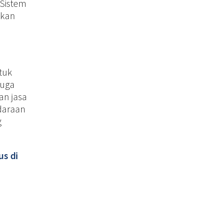
(Sistem
akan
tuk
juga
n jasa
daraan
g
us di