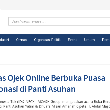
ndustri
Ormas
Organisasi Politik
Event
Umum
Peme
as Ojek Online Berbuka Puasa
nasi di Panti Asuhan
ndonesia Tbk (IDX: NFCX), MCASH Group, mengadakan acara Buka Be
di Panti Asuhan Yatim & Dhuafa Mizan Amanah Cipete, Jl. Abdul Maji