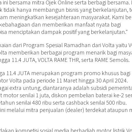
i bersama mitra Ojek Online serta berbagi bersama. 
uk tidak hanya membangun bisnis yang berkelanjutan, t
dalam meningkatkan kesejahteraan masyarakat. Kami b
kebahagiaan dan memberikan manfaat nyata bagi
isa menciptakan dampak positif yang berkelanjutan."
kaian dari Program Spesial Ramadhan dari Volta yaitu 
olta memberikan berbagai program menarik bagi masy
ngga 11.4 JUTA, VOLTA RAME THR, serta RAME Semolis.
a 11.4 JUTA merupakan program promo khusus bagi
or Volta pada periode 11 Maret hingga 30 April 2024.
ai extra untung, diantaranya adalah subsidi pemerint
t motor senilai 1 juta, diskon pembelian baterai ke-2 sen
hun senilai 480 ribu serta cashback senilai 500 ribu.
i melalui mitra penjualan (dealer) terdekat ataupun 
dakan kompetisi sosial media berhadiah motor listrik Vo