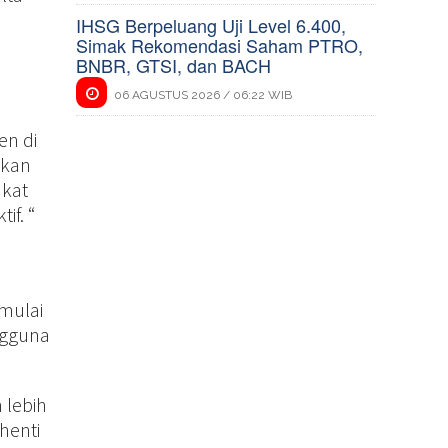
IHSG Berpeluang Uji Level 6.400,
Simak Rekomendasi Saham PTRO,
BNBR, GTSI, dan BACH
06 AGUSTUS 2026 / 06:22 WIB
en di
tkan
akat
if. “
 mulai
ngguna
 lebih
henti