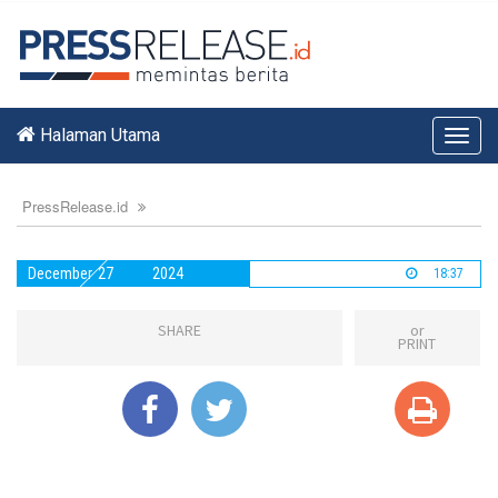
Halaman Utama
Toggl
navig
PressRelease.id
December
27
2024
18:37
SHARE
or
PRINT