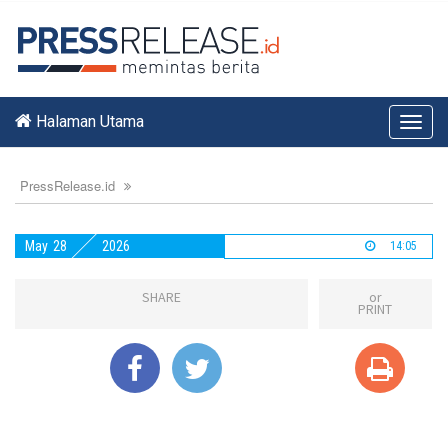
Halaman Utama
Toggl
navig
PressRelease.id
May
28
2026
14:05
SHARE
or
PRINT