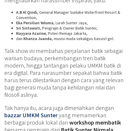
menghadirkan narasumber inspiratif, yaitu:
A.B Al Qindi,
General Manager Sunlake Waterfront Resort &
Convention,
Eka Persilian Yeluma
, Lurah Sunter Jaya,
Sri Sintawati
, Pengrajin & Owner Batik Sunter,
Nayyara Azarine
, Puteri Remaja Jakarta,
dan
Khanza Juanda
, musisi muda sekaligus bassist girl.
Talk show ini membahas perjalanan batik sebagai
warisan budaya, perkembangan tren batik
modern, hingga tantangan pelaku UMKM batik di
era digital. Para narasumber sepakat bahwa batik
harus terus dilestarikan dengan cara yang relevan
bagi generasi muda tanpa kehilangan nilai dan
filosofi aslinya.
Tak hanya itu, acara juga dimeriahkan dengan
bazzar UMKM Sunter
yang memamerkan
berbagai produk lokal dan
workshop membatik
bersama pengrajin dari
Batik Sunter Nirmala
,