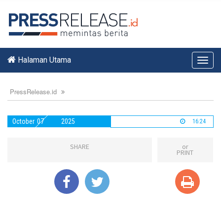
Halaman Utama
Toggl
navig
PressRelease.id
October
07
2025
16:24
SHARE
or
PRINT