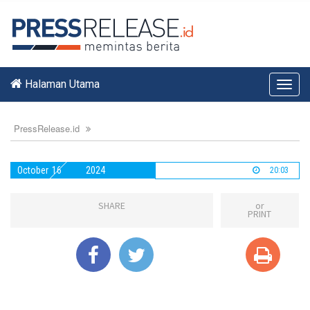
Halaman Utama
Toggl
navig
PressRelease.id
October
16
2024
20:03
SHARE
or
PRINT