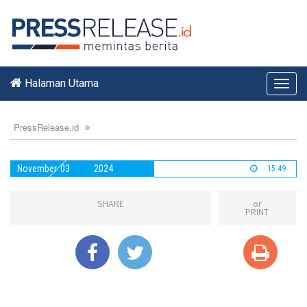
Halaman Utama
Toggl
navig
PressRelease.id
November
03
2024
15:49
SHARE
or
PRINT