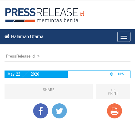
Halaman Utama
Toggl
navig
PressRelease.id
May
22
2026
13:51
SHARE
or
PRINT