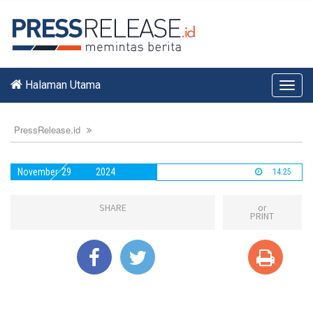
Halaman Utama
Toggl
navig
PressRelease.id
November
29
2024
14:25
SHARE
or
PRINT