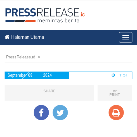
Halaman Utama
Toggl
navig
PressRelease.id
September
08
2024
11:51
SHARE
or
PRINT