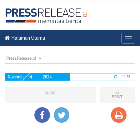
Halaman Utama
Toggl
navig
PressRelease.id
November
04
2024
11:35
SHARE
or
PRINT