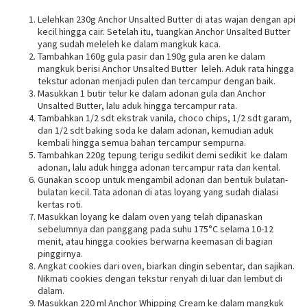
Lelehkan 230g Anchor Unsalted Butter di atas wajan dengan api
kecil hingga cair. Setelah itu, tuangkan Anchor Unsalted Butter
yang sudah meleleh ke dalam mangkuk kaca.
Tambahkan 160g gula pasir dan 190g gula aren ke dalam
mangkuk berisi Anchor Unsalted Butter leleh. Aduk rata hingga
tekstur adonan menjadi pulen dan tercampur dengan baik.
Masukkan 1 butir telur ke dalam adonan gula dan Anchor
Unsalted Butter, lalu aduk hingga tercampur rata.
Tambahkan 1/2 sdt ekstrak vanila, choco chips, 1/2 sdt garam,
dan 1/2 sdt baking soda ke dalam adonan, kemudian aduk
kembali hingga semua bahan tercampur sempurna.
Tambahkan 220g tepung terigu sedikit demi sedikit ke dalam
adonan, lalu aduk hingga adonan tercampur rata dan kental.
Gunakan scoop untuk mengambil adonan dan bentuk bulatan-
bulatan kecil. Tata adonan di atas loyang yang sudah dialasi
kertas roti.
Masukkan loyang ke dalam oven yang telah dipanaskan
sebelumnya dan panggang pada suhu 175°C selama 10-12
menit, atau hingga cookies berwarna keemasan di bagian
pinggirnya.
Angkat cookies dari oven, biarkan dingin sebentar, dan sajikan.
Nikmati cookies dengan tekstur renyah di luar dan lembut di
dalam.
Masukkan 220 ml Anchor Whipping Cream ke dalam mangkuk