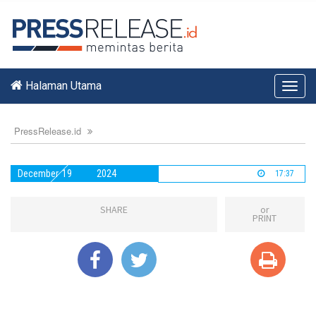
Halaman Utama
Toggl
navig
PressRelease.id
December
19
2024
17:37
SHARE
or
PRINT