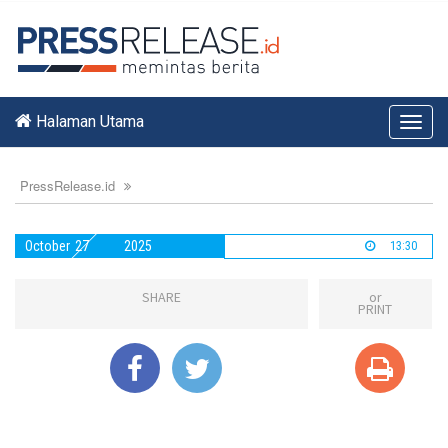
Halaman Utama
Toggl
navig
PressRelease.id
October
27
2025
13:30
SHARE
or
PRINT