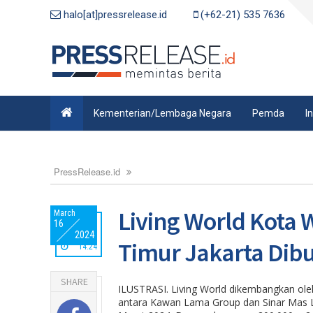
halo[at]pressrelease.id
(+62-21) 535 7636
Kementerian/Lembaga Negara
Pemda
I
PressRelease.id
Living World Kota W
March
16
2024
Timur Jakarta Di
14:24
SHARE
ILUSTRASI. Living World dikembangkan ole
antara Kawan Lama Group dan Sinar Mas La