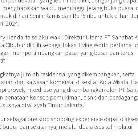
lui pendekatan yang lebih interaktif, pengunjung dapat
il menghabiskan waktu menunggu jelang buka puasa.
ntuk di hari Senin-Kamis dan Rp75 ribu untuk di hari J
il 2024.
y Hendarta selaku Wakil Direktur Utama PT Sahabat K
Cibubur dipilih sebagai lokasi Living World pertama u
engan mempertimbangkan pasar yang besar dan terus
if.
ingkatnya jumlah residensial yang dikembangkan, serta
an dan kawasan komersial di sekitar Kota Wisata. Ha
kapi proyek mixed-use yang dikembangkan oleh PT Sah
n penataan konsep pemukiman, bisnis dan perdagang
hususnya di wilayah Timur Jakarta.”
bur sebagai one stop shopping experience dapat diakse
ubur dan sekitarnya, melalui dua akses tol melalui