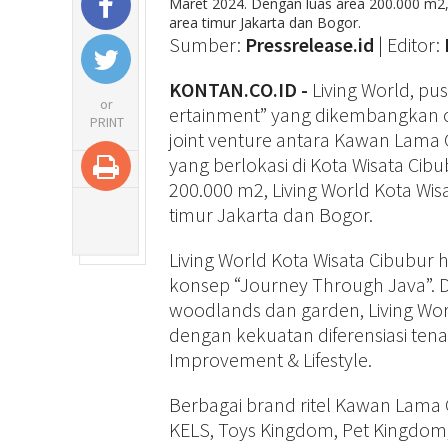
Maret 2024. Dengan luas area 200.000 m2, 
area timur Jakarta dan Bogor.
Sumber:
Pressrelease.id
| Editor:
KONTAN.CO.ID -
Living World, pu
or
ertainment” yang dikembangkan 
PRINT
joint venture antara Kawan Lama 
yang berlokasi di Kota Wisata Cib
200.000 m2, Living World Kota Wis
timur Jakarta dan Bogor.
Living World Kota Wisata Cibubur
konsep “Journey Through Java”. D
woodlands dan garden, Living Wor
dengan kekuatan diferensiasi ten
Improvement & Lifestyle.
Berbagai brand ritel Kawan Lama
KELS, Toys Kingdom, Pet Kingdom,