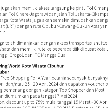
juga akan memiliki akses langsung ke pintu Tol Cimang
alan Tol Cinere-Jagorawi dan jalan Tol Jakarta-Cikamp
 warga Kota Wisata juga akan semakin dimudahkan deng
ransit (LRT) dengan rute Cibubur-Cawang-Dukuh Atas yan
ini.
a telah dimanjakan dengan akses transportasi shuttle
sata dan memiliki rute ke beberapa titik di pusat kota 
ggi, Grogol, dan ITC Mangga Dua.
iving World Kota Wisata Cibubur
bubur
 Free Shopping For A Year, belanja sebanyak-banyakny
pril dan/atau 25 - 28 April 2024 dan dapatkan voucher 
ang pemenang dengan kategori Top Shopper dan Most
n diumumkan pada tanggal 7 Mei 2024.
on, discount up to 75% mulai tanggal 15 Maret - 30 Apri
ipasi seperti: ACE, INFORMA, INFORMA Electronics, SELMA