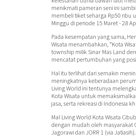
kelestarian dunia bawah laut mela
menikmati pameran seni ini samb
membeli tiket seharga Rp50 ribu u
Minggu di periode 15 Maret - 28 Apr
Pada kesempatan yang sama, Herr
Wisata menambahkan, “Kota Wisata 
township milik Sinar Mas Land d
mencatat pertumbuhan yang posit
Hal itu terlihat dari semakin men
meningkatnya keberadaan perumah
Living World ini tentunya meleng
Kota Wisata untuk memaksimalka
jasa, serta rekreasi di Indonesia k
Mal Living World Kota Wisata Cibu
dengan mudah oleh masyarakat Cib
Jagorawi dan JORR 1 (via Jatiasih).