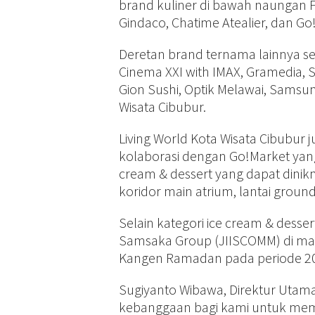
brand kuliner di bawah naungan F
Gindaco, Chatime Atealier, dan G
Deretan brand ternama lainnya se
Cinema XXI with IMAX, Gramedia, S
Gion Sushi, Optik Melawai, Samsung
Wisata Cibubur.
Living World Kota Wisata Cibub
kolaborasi dengan Go!Market yang 
cream & dessert yang dapat dinikm
koridor main atrium, lantai ground
Selain kategori ice cream & desse
Samsaka Group (JIISCOMM) di mana
Kangen Ramadan pada periode 20 M
Sugiyanto Wibawa, Direktur Utam
kebanggaan bagi kami untuk mem