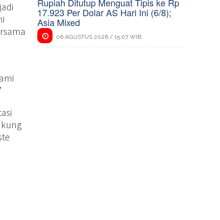
Rupiah Ditutup Menguat Tipis ke Rp
jadi
17.923 Per Dolar AS Hari Ini (6/8);
hi
Asia Mixed
ersama
06 AGUSTUS 2026 / 15:07 WIB
kami
”
asi
ukung
ste