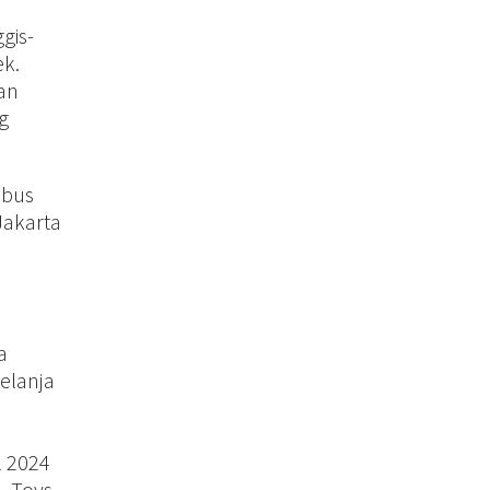
gis-
ek.
an
g
 bus
Jakarta
a
belanja
l 2024
, Toys