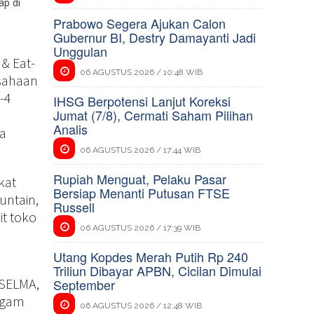
ap di
Prabowo Segera Ajukan Calon
Gubernur BI, Destry Damayanti Jadi
Unggulan
 & Eat-
06 AGUSTUS 2026 / 10:48 WIB
sahaan
-4
IHSG Berpotensi Lanjut Koreksi
Jumat (7/8), Cermati Saham Pilihan
Analis
ea
06 AGUSTUS 2026 / 17:44 WIB
Rupiah Menguat, Pelaku Pasar
kat
Bersiap Menanti Putusan FTSE
untain,
Russell
it toko
06 AGUSTUS 2026 / 17:39 WIB
Utang Kopdes Merah Putih Rp 240
Triliun Dibayar APBN, Cicilan Dimulai
 SELMA,
September
ragam
06 AGUSTUS 2026 / 12:48 WIB