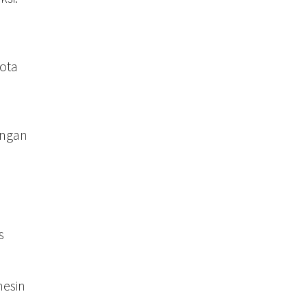
ota
engan
s
mesin