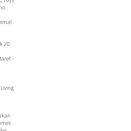
 no
nimal
k 20
d
aret -
Living
kukan
tomer
si.