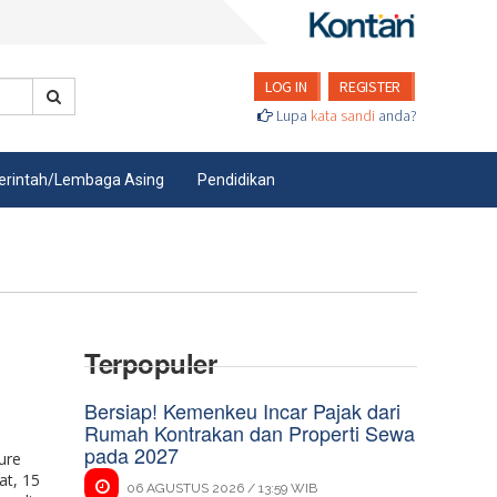
LOG IN
REGISTER
Lupa
kata sandi
anda?
rintah/Lembaga Asing
Pendidikan
Terpopuler
Bersiap! Kemenkeu Incar Pajak dari
Rumah Kontrakan dan Properti Sewa
pada 2027
ure
at, 15
06 AGUSTUS 2026 / 13:59 WIB