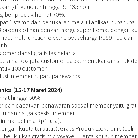
an gift voucher hingga Rp 135 ribu.
, beli produk hemat 70%.
pat 1 stamp dan penukaran melalui aplikasi ruparupa.
3 produk pilihan dengan harga super hemat dengan ku
 ribu, multifunction electric pot seharga Rp99 ribu dan
ribu.
tomer dapat gratis tas belanja.
 belanja Rp2 juta customer dapat menukarkan struk d
ntuk 100 customer.
slusif member ruparupa rewards.
ics (15-17 Maret 2024)
emat hingga 50%.
er dan dapatkan penawaran spesial member yaitu grati
ntu dan harga spesial member.
nimal belanja Rp1 juta).
engan kuota terbatas), Gratis Produk Elektronik (beli 
 auvi, beli kulkas gratis microwave), Harga khusus member,