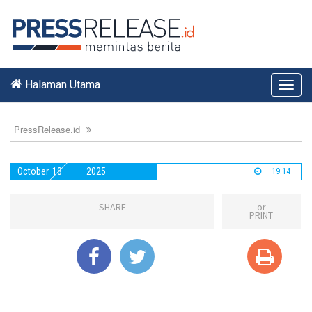
Halaman Utama
Toggl
navig
PressRelease.id
October
18
2025
19:14
SHARE
or
PRINT