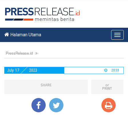
Halaman Utama
Toggl
navig
PressRelease.id
July
17
2023
20:33
SHARE
or
PRINT