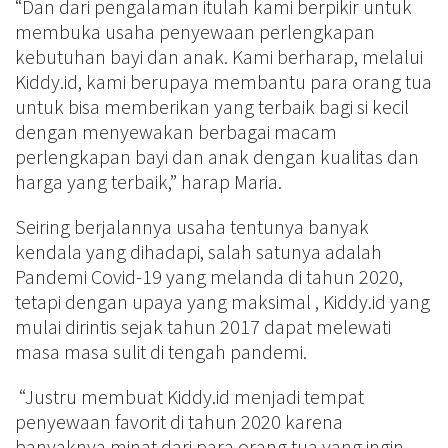
“Dan dari pengalaman itulah kami berpikir untuk
membuka usaha penyewaan perlengkapan
kebutuhan bayi dan anak. Kami berharap, melalui
Kiddy.id, kami berupaya membantu para orang tua
untuk bisa memberikan yang terbaik bagi si kecil
dengan menyewakan berbagai macam
perlengkapan bayi dan anak dengan kualitas dan
harga yang terbaik,” harap Maria.
Seiring berjalannya usaha tentunya banyak
kendala yang dihadapi, salah satunya adalah
Pandemi Covid-19 yang melanda di tahun 2020,
tetapi dengan upaya yang maksimal , Kiddy.id yang
mulai dirintis sejak tahun 2017 dapat melewati
masa masa sulit di tengah pandemi.
“Justru membuat Kiddy.id menjadi tempat
penyewaan favorit di tahun 2020 karena
banyaknya minat dari para orang tua yang ingin