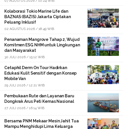
07 AGUSTUS 2026 / 10:24 WIB
Kolaborasi Tokio Marine Life dan
BAZNAS (BAZIS) Jakarta Ciptakan
Peluang Inklusif
02 AGUSTUS 2026 / 18:49 WIB
Penanaman Mangrove Tahap 2, Wujud
Komitmen ESG NHM untuk Lingkungan
dan Masyarakat
30 JULI 2026 / 15:12 WIB
Cetaphil Derm On Tour Hadirkan
Edukasi Kulit Sensitif dengan Konsep
Mobile Van
29 JULI 2026 / 12:21 WIB
Pembukaan Rute dan Layanan Baru
Dongkrak Arus Peti Kemas Nasional
27 JULI 2026 / 16:14 WIB
Bersama PNM Mekaar Mesin Jahit Tua
Mampu Menghidupi Lima Keluarga