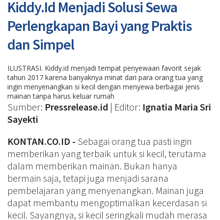
Kiddy.Id Menjadi Solusi Sewa
Perlengkapan Bayi yang Praktis
dan Simpel
ILUSTRASI. Kiddy.id menjadi tempat penyewaan favorit sejak
tahun 2017 karena banyaknya minat dari para orang tua yang
ingin menyenangkan si kecil dengan menyewa berbagai jenis
mainan tanpa harus keluar rumah
Sumber:
Pressrelease.id
| Editor:
Ignatia Maria Sri
Sayekti
KONTAN.CO.ID -
Sebagai orang tua pasti ingin
memberikan yang terbaik untuk si kecil, terutama
dalam memberikan mainan. Bukan hanya
bermain saja, tetapi juga menjadi sarana
pembelajaran yang menyenangkan. Mainan juga
dapat membantu mengoptimalkan kecerdasan si
kecil. Sayangnya, si kecil seringkali mudah merasa