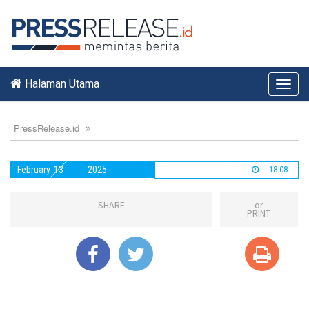
Halaman Utama
Toggl
navig
PressRelease.id
February
13
2025
18:08
SHARE
or
PRINT