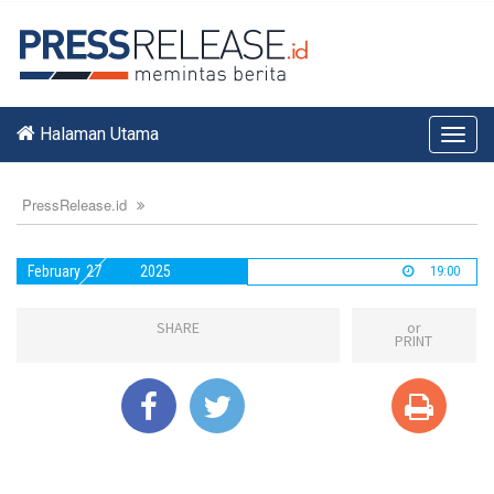
Halaman Utama
Toggl
navig
PressRelease.id
February
27
2025
19:00
SHARE
or
PRINT