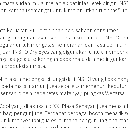
 mata sudah mulai merah akibat iritasi, efek dingin IN
an kembali semangat untuk melanjutkan rutinitas,” u
ta keluaran PT Combiphar, perusahaan consumer
a yang mengutamakan kesehatan konsumen. INSTO saat
 Regular untuk mengatasi kemerahan dan rasa perih di 
gan, dan INSTO Dry Eyes yang digunakan untuk memberi
ngatasi gejala kekeringan pada mata dan meringankan i
 produksi air mata.
 ini akan melengkapi fungsi dari INSTO yang tidak han
 pada mata, namun juga sekaligus memenuhi kebutu
nsasi dingin pada tetes matanya,” pungkas Weitarsa.
 Cool yang dilakukan di XXI Plaza Senayan juga mena
ri bagi pengunjung. Terdapat berbagai booth menarik s
 unik menyerupai gua es, di mana pengunjung bisa ma
men dengan sensasi dingin di dalamnya, hingga kuis