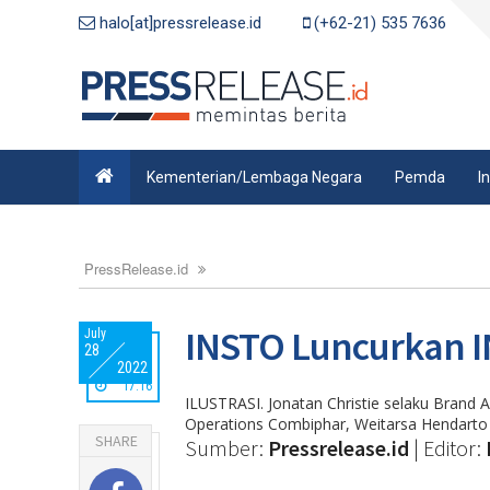
halo[at]pressrelease.id
(+62-21) 535 7636
Kementerian/Lembaga Negara
Pemda
I
PressRelease.id
INSTO Luncurkan IN
July
28
2022
17:16
ILUSTRASI. Jonatan Christie selaku Brand 
Operations Combiphar, Weitarsa Hendarto s
SHARE
Sumber:
Pressrelease.id
| Editor: