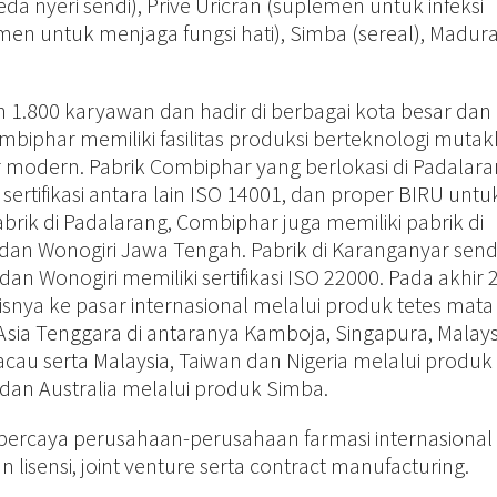
reda nyeri sendi), Prive Uricran (suplemen untuk infeksi
en untuk menjaga fungsi hati), Simba (sereal), Madura
n 1.800 karyawan dan hadir di berbagai kota besar dan
mbiphar memiliki fasilitas produksi berteknologi mutak
r modern. Pabrik Combiphar yang berlokasi di Padalara
ertifikasi antara lain ISO 14001, dan proper BIRU untu
brik di Padalarang, Combiphar juga memiliki pabrik di
n Wonogiri Jawa Tengah. Pabrik di Karanganyar sendi
an Wonogiri memiliki sertifikasi ISO 22000. Pada akhir 
nya ke pasar internasional melalui produk tetes mata
sia Tenggara di antaranya Kamboja, Singapura, Malays
acau serta Malaysia, Taiwan dan Nigeria melalui produk
an Australia melalui produk Simba.
percaya perusahaan-perusahaan farmasi internasional 
 lisensi, joint venture serta contract manufacturing.