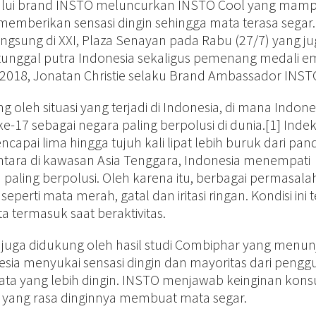
lui brand INSTO meluncurkan INSTO Cool yang mam
emberikan sensasi dingin sehingga mata terasa segar.
angsung di XXI, Plaza Senayan pada Rabu (27/7) yang j
s tunggal putra Indonesia sekaligus pemenang medali e
2018, Jonatan Christie selaku Brand Ambassador INST
 oleh situasi yang terjadi di Indonesia, di mana Indone
-17 sebagai negara paling berpolusi di dunia.[1] Inde
encapai lima hingga tujuh kali lipat lebih buruk dari pa
tara di kawasan Asia Tenggara, Indonesia menempati
 paling berpolusi. Oleh karena itu, berbagai permasal
seperti mata merah, gatal dan iritasi ringan. Kondisi ini 
termasuk saat beraktivitas.
l juga didukung oleh hasil studi Combiphar yang menu
sia menyukai sensasi dingin dan mayoritas dari pengg
mata yang lebih dingin. INSTO menjawab keinginan ko
yang rasa dinginnya membuat mata segar.