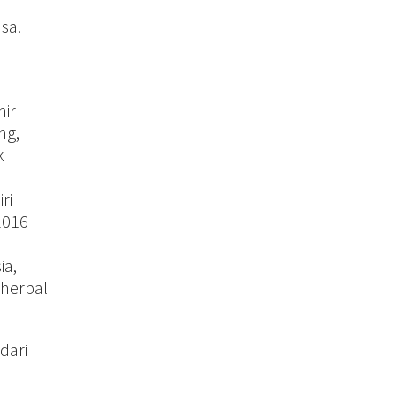
sa.
hir
ng,
k
ri
2016
ia,
 herbal
dari