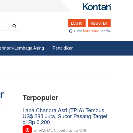
LOG IN
REGISTER
Lupa
kata sandi
anda?
rintah/Lembaga Asing
Pendidikan
r
Terpopuler
Laba Chandra Asri (TPIA) Tembus
l
US$ 283 Juta, Sucor Pasang Target
di Rp 6.200
05 AGUSTUS 2026 / 21:00 WIB