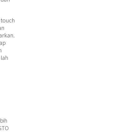
 touch
an
arkan.
tap
n
alah
bih
NSTO