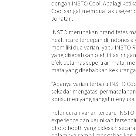
dengan INSTO Cool. Apalagi ketika
Cool sangat membuat aku seger d
Jonatan.
INSTO merupakan brand tetes ma
healthcare terdepan di Indonesi
memiliki dua varian, yaitu INSTO
yang disebabkan oleh iritasi rin
efek pelumas seperti air mata, me
mata yang disebabkan kekurangan
“Adanya varian terbaru INSTO Cool
sekadar mengatasi permasalahan
konsumen yang sangat menyukai se
Peluncuran varian terbaru INSTO
experience dan keunikan tersendi
photo booth yang didesain secara
dalamnya sambil mengabadikan mo