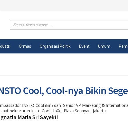
ndustri
Ormas
Organisasi Politik
Event
Umum
Peme
STO Cool, Cool-nya Bikin Sege
Ambassador INSTO Cool (kiri) dan Senior VP Marketing & Internationa
aat peluncuran Insto Cool di XXI, Plaza Senayan, Jakarta.
Ignatia Maria Sri Sayekti