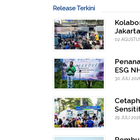
Release Terkini
Kolabo
Jakarta
02 AGUSTUS
Penana
ESG NH
30 JULI 202
Cetaph
Sensit
29 JULI 202
Pembuk