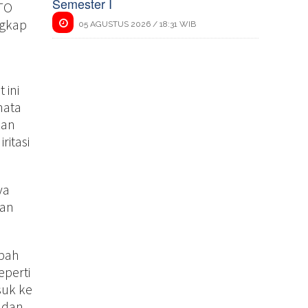
Semester I
STO
ngkap
05 AGUSTUS 2026 / 18:31 WIB
 ini
mata
kan
ritasi
ya
han
mbah
eperti
suk ke
 dan