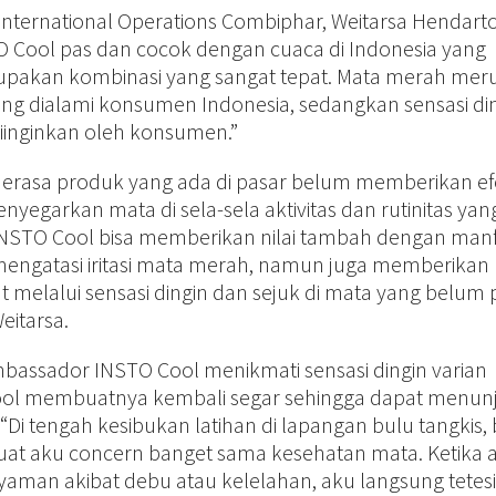
 International Operations Combiphar, Weitarsa Hendarto
O Cool pas dan cocok dengan cuaca di Indonesia yang
rupakan kombinasi yang sangat tepat. Mata merah me
ering dialami konsumen Indonesia, sedangkan sensasi di
inginkan oleh konsumen.”
rasa produk yang ada di pasar belum memberikan ef
yegarkan mata di sela-sela aktivitas dan rutinitas yan
INSTO Cool bisa memberikan nilai tambah dengan man
mengatasi iritasi mata merah, namun juga memberikan
melalui sensasi dingin dan sejuk di mata yang belum
eitarsa.
mbassador INSTO Cool menikmati sensasi dingin varian
 Cool membuatnya kembali segar sehingga dapat menun
 “Di tengah kesibukan latihan di lapangan bulu tangkis, b
at aku concern banget sama kesehatan mata. Ketika 
aman akibat debu atau kelelahan, aku langsung tete