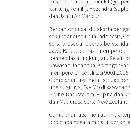
(obat tetes mata), JointFit (gel pe
kantung kemih), Hezandra (suplem
dan Jamu Air Mancur.
Berkantor pusat di Jakarta denga
sekunder di seluruh Indonesia, Co
serta prosedur operasi berstanda
Jawa Barat, berhasil memperoleh s
pengelolaan lingkungan. Selain pa
Kawasan Jababeka, Karanganyar da
memperoleh sertifikasi 9001:2015 d
Combiphar juga memperluas bisnis
unggulannya, Eye Mo di kawasan A
Brunei Darussalam, Filipina dan M
dan Madurasa serta New Zealand d
Combiphar juga menjadi mitra ter
beberapa negara melalui perjanjian