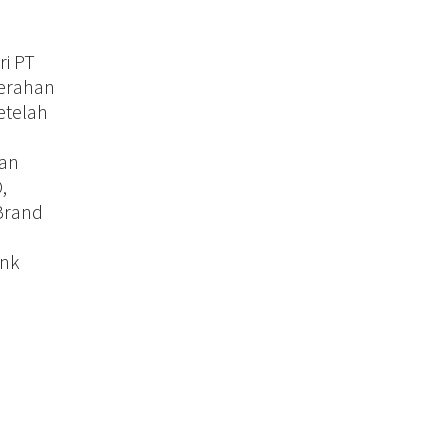
i PT
merahan
etelah
dan
,
Brand
ank