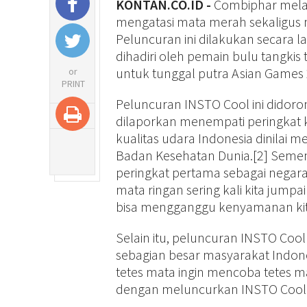
KONTAN.CO.ID -
Combiphar mela
mengatasi mata merah sekaligus m
Peluncuran ini dilakukan secara l
dihadiri oleh pemain bulu tangki
untuk tunggal putra Asian Games 
or
PRINT
Peluncuran INSTO Cool ini didorong
dilaporkan menempati peringkat ke
kualitas udara Indonesia dinilai m
Badan Kesehatan Dunia.[2] Semen
peringkat pertama sebagai negara
mata ringan sering kali kita jumpai 
bisa mengganggu kenyamanan kita 
Selain itu, peluncuran INSTO Coo
sebagian besar masyarakat Indone
tetes mata ingin mencoba tetes 
dengan meluncurkan INSTO Cool 