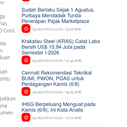
pu
Sudah Berlaku Sejak 1 Agustus,
Purbaya Mendadak Tunda
uga
Penerapan Pajak Marketplace
mas
O Cool.
05 AGUSTUS 2026 / 15:16 WIB
Krakatau Steel (KRAS) Catat Laba
sia
Bersih US$ 10,94 Juta pada
ks
Semester I-2026
nduan
05 AGUSTUS 2026 / 10:45 WIB
ahan
Cermati Rekomendasi Teknikal
BUMI, PWON, PGAS untuk
tentu
Perdagangan Kamis (6/8)
05 AGUSTUS 2026 / 19:29 WIB
njukkan
IHSG Berpeluang Menguat pada
una
Kamis (6/8), Ini Kata Analis
nsumen
05 AGUSTUS 2026 / 17:27 WIB