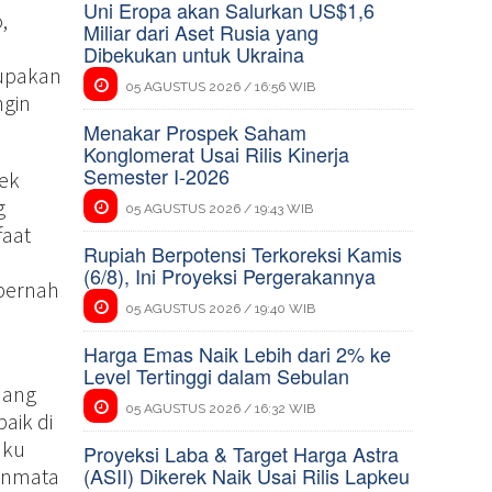
Uni Eropa akan Salurkan US$1,6
,
Miliar dari Aset Rusia yang
Dibekukan untuk Ukraina
rupakan
05 AGUSTUS 2026 / 16:56 WIB
ngin
Menakar Prospek Saham
Konglomerat Usai Rilis Kinerja
Semester I-2026
ek
g
05 AGUSTUS 2026 / 19:43 WIB
faat
Rupiah Berpotensi Terkoreksi Kamis
(6/8), Ini Proyeksi Pergerakannya
 pernah
05 AGUSTUS 2026 / 19:40 WIB
Harga Emas Naik Lebih dari 2% ke
Level Tertinggi dalam Sebulan
jang
05 AGUSTUS 2026 / 16:32 WIB
aik di
aku
Proyeksi Laba & Target Harga Astra
(ASII) Dikerek Naik Usai Rilis Lapkeu
sinmata