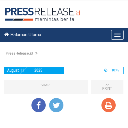
Halaman Utama
Toggl
navig
PressRelease.id
August
11
2025
10:45
SHARE
or
PRINT