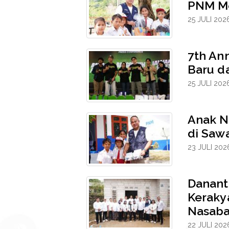
PNM Me
25 JULI 202
7th An
Baru da
25 JULI 202
Anak N
di Sawa
23 JULI 202
Danant
Keraky
Nasab
22 JULI 202