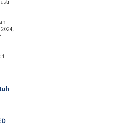
ustri
dan
 2024,
2
ri
utuh
ED