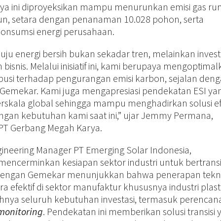
urya ini diproyeksikan mampu menurunkan emisi gas r
hun, setara dengan penanaman 10.028 pohon, serta
konsumsi energi perusahaan.
ju energi bersih bukan sekadar tren, melainkan invest
bisnis. Melalui inisiatif ini, kami berupaya mengoptima
tribusi terhadap pengurangan emisi karbon, sejalan den
 Gemekar. Kami juga mengapresiasi pendekatan ESI ya
rskala global sehingga mampu menghadirkan solusi efi
engan kebutuhan kami saat ini,” ujar Jemmy Permana,
PT Gerbang Megah Karya.
ineering Manager PT Emerging Solar Indonesia,
ncerminkan kesiapan sektor industri untuk bertransi
si dengan Gemekar menunjukkan bahwa penerapan tekn
a efektif di sektor manufaktur khususnya industri plast
nya seluruh kebutuhan investasi, termasuk perencan
monitoring
. Pendekatan ini memberikan solusi transisi 