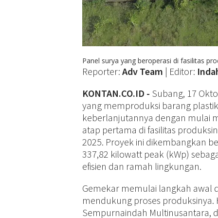
Panel surya yang beroperasi di fasilitas p
Reporter:
Adv Team
| Editor:
Indah
KONTAN.CO.ID -
Subang, 17 Okt
yang memproduksi barang plasti
keberlanjutannya dengan mulai me
atap pertama di fasilitas produks
2025. Proyek ini dikembangkan be
337,82 kilowatt peak (kWp) sebag
efisien dan ramah lingkungan.
Gemekar memulai langkah awal d
mendukung proses produksinya. Ha
Sempurnaindah Multinusantara, da