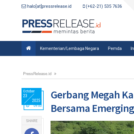
halo[at]pressrelease.id
(+62-21) 535 7636
Kementerian/Lembaga Negara
Pemda
I
PressRelease.id
Gerbang Megah Kar
October
23
2025
Bersama Emerging 
09:00
SHARE