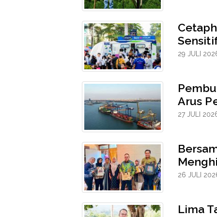
Cetaph
Sensit
29 JULI 202
Pembuk
Arus P
27 JULI 202
Bersam
Menghi
26 JULI 202
Lima Ta