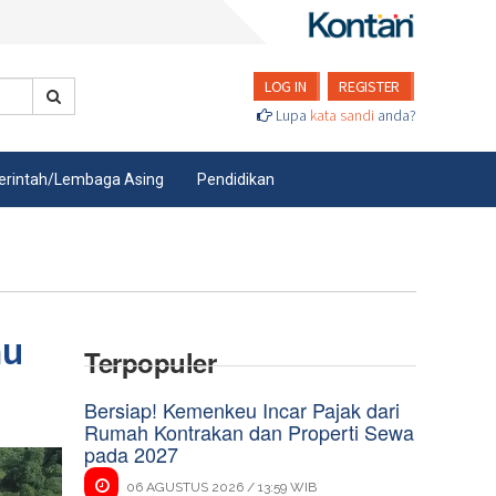
LOG IN
REGISTER
Lupa
kata sandi
anda?
rintah/Lembaga Asing
Pendidikan
au
Terpopuler
Bersiap! Kemenkeu Incar Pajak dari
Rumah Kontrakan dan Properti Sewa
pada 2027
06 AGUSTUS 2026 / 13:59 WIB