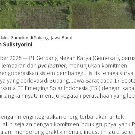
roduksi Gamekar di Subang, Jawa Barat
 Sulistyorini
ober 2025 — PT Gerbang Megah Karya (Gemekar), peru
k lembaran dan
pvc leather
, menunjukan komitmen
ngoperasikan sistem pembangkit listrik tenaga surya 
inya yang berlokasi di Subang, Jawa Barat pada 17 Sep
rsama PT Emerging Solar Indonesia (ESI) dengan kapas
ai langkah nyata menuju kegiatan perusahaan yang leb
engan mengintegrasikan energi terbarukan untuk
l ini sejalan dengan komitmen induk grupnya, yaitu 
lam mendorong praktik menuju industri hijau di seluru