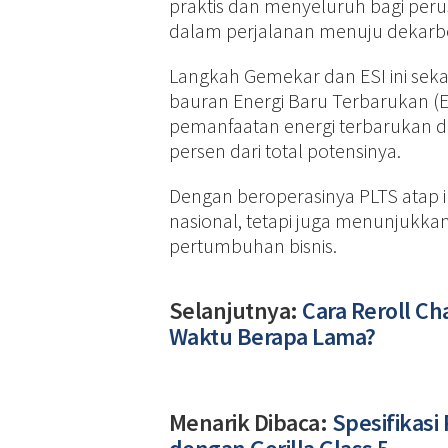
praktis dan menyeluruh bagi peru
dalam perjalanan menuju dekarbo
Langkah Gemekar dan ESI ini seka
bauran Energi Baru Terbarukan (E
pemanfaatan energi terbarukan di 
persen dari total potensinya.
Dengan beroperasinya PLTS atap i
nasional, tetapi juga menunjukka
pertumbuhan bisnis.
Selanjutnya:
Cara Reroll C
Waktu Berapa Lama?
Menarik Dibaca:
Spesifikas