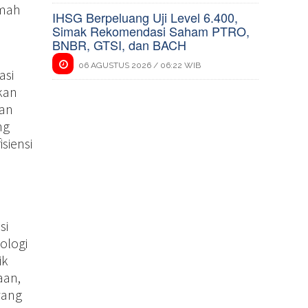
umah
IHSG Berpeluang Uji Level 6.400,
Simak Rekomendasi Saham PTRO,
BNBR, GTSI, dan BACH
06 AGUSTUS 2026 / 06:22 WIB
asi
lkan
gan
ng
siensi
si
ologi
ik
aan,
yang