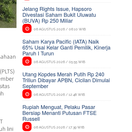
Jelang Rights Issue, Hapsoro
Divestasi Saham Bukit Uluwatu
(BUVA) Rp 250 Miliar
06 AGUSTUS 2026 / 06:10 WIB
Saham Karya Pacific (IATA) Naik
65% Usai Kelar Ganti Pemilik, Kinerja
Paruh I Turun
sahaan
06 AGUSTUS 2026 / 05:55 WIB
(PLTS)
Utang Kopdes Merah Putih Rp 240
tember
Triliun Dibayar APBN, Cicilan Dimulai
September
itas
ih
06 AGUSTUS 2026 / 12:48 WIB
Rupiah Menguat, Pelaku Pasar
Bersiap Menanti Putusan FTSE
Russell
PT
h lini
06 AGUSTUS 2026 / 17:39 WIB