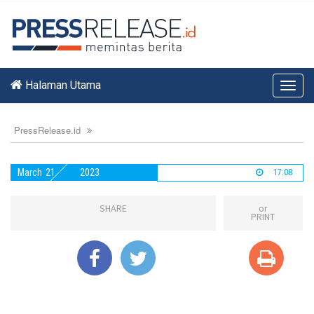
Halaman Utama
Toggl
navig
PressRelease.id
March
21
2023
17:08
SHARE
or
PRINT