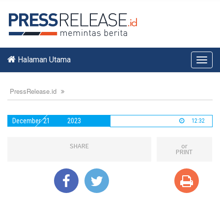
Halaman Utama
Toggl
navig
PressRelease.id
December
21
2023
12:32
SHARE
or
PRINT