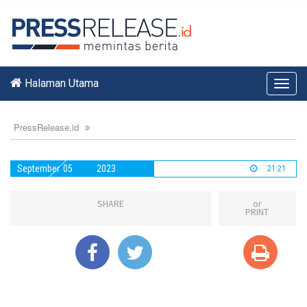
Halaman Utama
Toggl
navig
PressRelease.id
September
05
2023
21:21
SHARE
or
PRINT