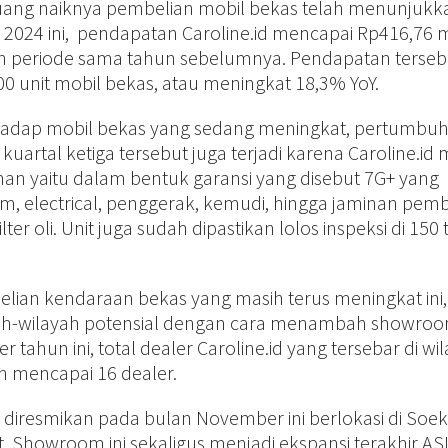
uang naiknya pembelian mobil bekas telah menunjukk
ga 2024 ini, pendapatan Caroline.id mencapai Rp416,76 m
n periode sama tahun sebelumnya. Pendapatan terseb
,400 unit mobil bekas, atau meningkat 18,3% YoY.
rhadap mobil bekas yang sedang meningkat, pertumbu
 kuartal ketiga tersebut juga terjadi karena Caroline.i
 yaitu dalam bentuk garansi yang disebut 7G+ yang
m, electrical, penggerak, kemudi, hingga jaminan pemb
ter oli. Unit juga sudah dipastikan lolos inspeksi di 150 t
an kendaraan bekas yang masih terus meningkat ini,
ayah-wilayah potensial dengan cara menambah showro
 tahun ini, total dealer Caroline.id yang tersebar di wi
h mencapai 16 dealer.
 diresmikan pada bulan November ini berlokasi di Soe
. Showroom ini sekaligus menjadi ekspansi terakhir AS