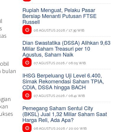
Rupiah Menguat, Pelaku Pasar
Bersiap Menanti Putusan FTSE
l
Russell
s
06 AGUSTUS 2026 / 17:39 WIB
kas
Dian Swastatika (DSSA) Alihkan 9,63
Miliar Saham Treasuri per 10
Agustus, Saham Naik
obil
07 AGUSTUS 2026 / 06:05 WIB
a bulan
IHSG Berpeluang Uji Level 6.400,
Simak Rekomendasi Saham TPIA,
CDIA, DSSA hingga BACH
07 AGUSTUS 2026 / 06:41 WIB
agian
akan
Pemegang Saham Sentul City
ukses
(BKSL) Jual 1,32 Miliar Saham Saat
Harga Reli, Ada Apa?
06 AGUSTUS 2026 / 20:00 WIB