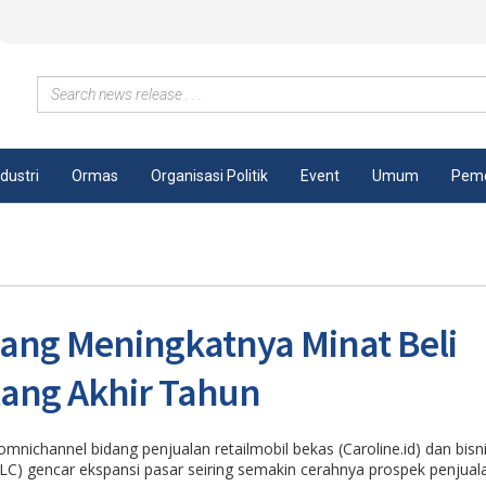
ndustri
Ormas
Organisasi Politik
Event
Umum
Peme
ang Meningkatnya Minat Beli
lang Akhir Tahun
ichannel bidang penjualan retailmobil bekas (Caroline.id) dan bisni
SLC) gencar ekspansi pasar seiring semakin cerahnya prospek penjual