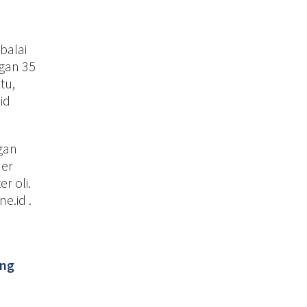
balai
gan 35
tu,
id
gan
ner
r oli.
e.id .
ang