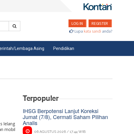
LOG IN
REGISTER
Lupa
kata sandi
anda?
rintah/Lembaga Asing
Pendidikan
Terpopuler
IHSG Berpotensi Lanjut Koreksi
Jumat (7/8), Cermati Saham Pilihan
Analis
s lelang
an mobil
06 AGUSTUS 2026 / 17:44 WIB