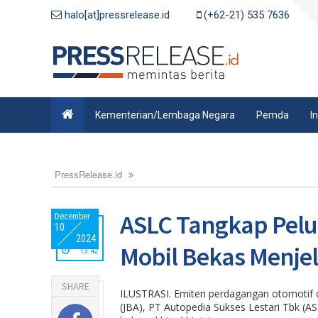
halo[at]pressrelease.id
(+62-21) 535 7636
Kementerian/Lembaga Negara
Pemda
I
PressRelease.id
ASLC Tangkap Pelu
December
10
2024
Mobil Bekas Menje
13:42
SHARE
ILUSTRASI. Emiten perdagangan otomotif omn
(JBA), PT Autopedia Sukses Lestari Tbk (A