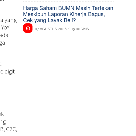
Harga Saham BUMN Masih Tertekan
Meskipun Laporan Kinerja Bagus,
ja yang
Cek yang Layak Beli?
 YoY
07 AGUSTUS 2026 / 05:00 WIB
adai
ga
C
 digit
ek
ang
B, C2C,