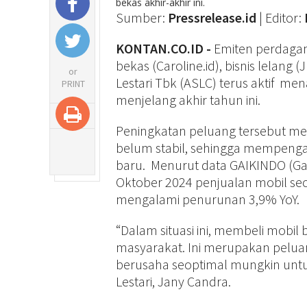
bekas akhir-akhir ini.
Sumber:
Pressrelease.id
| Editor:
KONTAN.CO.ID -
Emiten perdagan
bekas (Caroline.id), bisnis lelang
or
Lestari Tbk (ASLC) terus aktif m
PRINT
menjelang akhir tahun ini.
Peningkatan peluang tersebut me
belum stabil, sehingga mempenga
baru. Menurut data GAIKINDO (Ga
Oktober 2024 penjualan mobil sec
mengalami penurunan 3,9% YoY.
“Dalam situasi ini, membeli mobi
masyarakat. Ini merupakan peluan
berusaha seoptimal mungkin untu
Lestari, Jany Candra.