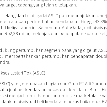
nya target cabang yang telah ditetapkan.
isnis lelang dan bisnis gadai ASLC pun menunjukkan kiner
g JBA mencatatkan pertumbuhan pendapatan hingga 43,3%
al ketiga tahun ini. Sementara MotoGadai, unit bisnis g
Rp2,38 miliar, melonjak dari pendapatan kuartal keti
endukung pertumbuhan segmen bisnis yang digeluti ASL
mpu mempertahankan pertumbuhan pendapatan double
andra.
kses Lestari Tbk (ASLC)
(ASLC) yang merupakan bagian dari Grup PT Adi Sarana
ha jual beli kendaraan bekas dan tercatat di Bursa Ef
n visi menjadi omnichannel automotive marketplace y
alankan bisnis jual beli kendaraan bekas baik untuk B2