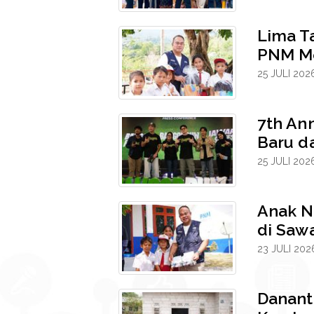
Lima Ta
PNM Me
25 JULI 202
7th An
Baru da
25 JULI 202
Anak N
di Sawa
23 JULI 202
Danant