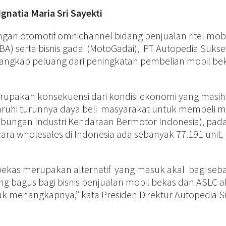
Ignatia Maria Sri Sayekti
gan otomotif omnichannel bidang penjualan ritel mobi
 (JBA) serta bisnis gadai (MotoGadai), PT Autopedia Sukse
enangkap peluang dari peningkatan pembelian mobil be
rupakan konsekuensi dari kondisi ekonomi yang masih
ruhi turunnya daya beli masyarakat untuk membeli m
bungan Industri Kendaraan Bermotor Indonesia), pad
ara wholesales di Indonesia ada sebanyak 77.191 unit,
l bekas merupakan alternatif yang masuk akal bagi seb
g bagus bagi bisnis penjualan mobil bekas dan ASLC 
k menangkapnya,” kata Presiden Direktur Autopedia S