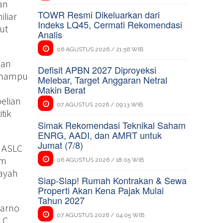
an
TOWR Resmi Dikeluarkan dari
iliar
Indeks LQ45, Cermati Rekomendasi
ut
Analis
06 AGUSTUS 2026 / 21:56 WIB
han
Defisit APBN 2027 Diproyeksi
d mampu
Melebar, Target Anggaran Netral
Makin Berat
elian
07 AGUSTUS 2026 / 09:13 WIB
itik
Simak Rekomendasi Teknikal Saham
ENRG, AADI, dan AMRT untuk
Jumat (7/8)
 ASLC
om
06 AGUSTUS 2026 / 18:05 WIB
layah
Siap-Siap! Rumah Kontrakan & Sewa
Properti Akan Kena Pajak Mulai
Tahun 2027
karno
07 AGUSTUS 2026 / 04:05 WIB
LC