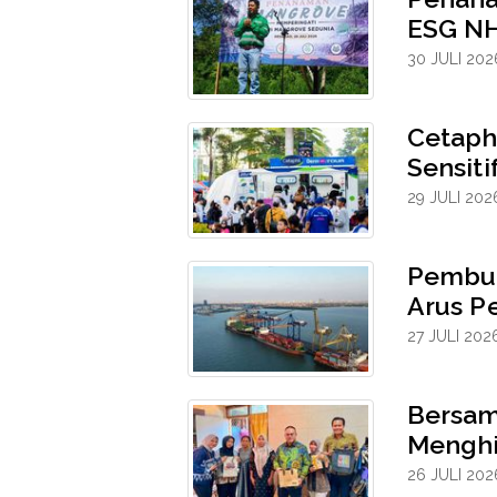
ESG NH
30 JULI 202
Cetaph
Sensit
29 JULI 202
Pembuk
Arus P
27 JULI 202
Bersam
Menghi
26 JULI 202