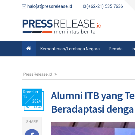
halo[at]pressrelease.id
(+62-21) 535 7636
Kementerian/Lembaga Negara
Pemda
I
PressRelease.id
Alumni ITB yang T
December
15
2024
Beradaptasi deng
21:23
SHARE