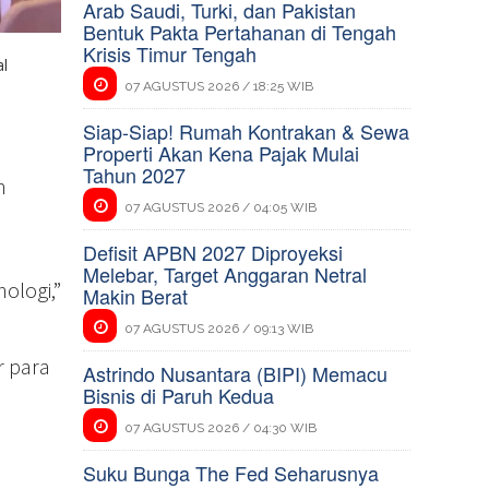
Arab Saudi, Turki, dan Pakistan
Bentuk Pakta Pertahanan di Tengah
Krisis Timur Tengah
l
07 AGUSTUS 2026 / 18:25 WIB
Siap-Siap! Rumah Kontrakan & Sewa
Properti Akan Kena Pajak Mulai
Tahun 2027
m
07 AGUSTUS 2026 / 04:05 WIB
Defisit APBN 2027 Diproyeksi
Melebar, Target Anggaran Netral
ologi,”
Makin Berat
07 AGUSTUS 2026 / 09:13 WIB
r para
Astrindo Nusantara (BIPI) Memacu
Bisnis di Paruh Kedua
07 AGUSTUS 2026 / 04:30 WIB
a
Suku Bunga The Fed Seharusnya