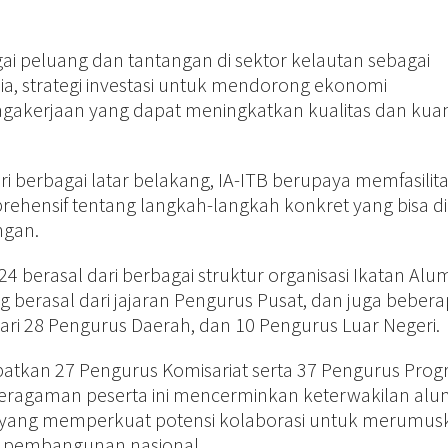
ai peluang dan tantangan di sektor kelautan sebagai
a, strategi investasi untuk mendorong ekonomi
tenagakerjaan yang dapat meningkatkan kualitas dan kuan
 berbagai latar belakang, IA-ITB berupaya memfasilita
ehensif tentang langkah-langkah konkret yang bisa d
ngan.
4 berasal dari berbagai struktur organisasi Ikatan Alu
ng berasal dari jajaran Pengurus Pusat, dan juga beber
ari 28 Pengurus Daerah, dan 10 Pengurus Luar Negeri.
elibatkan 27 Pengurus Komisariat serta 37 Pengurus Pro
eberagaman peserta ini mencerminkan keterwakilan alu
h, yang memperkuat potensi kolaborasi untuk merumus
g pembangunan nasional.