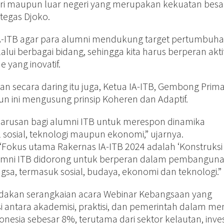
eri maupun luar negeri yang merupakan kekuatan besa
 tegas Djoko.
A-ITB agar para alumni mendukung target pertumbuh
ui berbagai bidang, sehingga kita harus berperan akti
 yang inovatif.
n secara daring itu juga, Ketua IA-ITB, Gembong Prima
 ini mengusung prinsip Koheren dan Adaptif.
arusan bagi alumni ITB untuk merespon dinamika
sosial, teknologi maupun ekonomi,” ujarnya.
okus utama Rakernas IA-ITB 2024 adalah ‘Konstruksi
alumni ITB didorong untuk berperan dalam pembangun
sa, termasuk sosial, budaya, ekonomi dan teknologi.”
adakan serangkaian acara Webinar Kebangsaan yang
 antara akademisi, praktisi, dan pemerintah dalam me
esia sebesar 8%, terutama dari sektor kelautan, inves