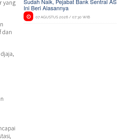
Sudah Naik, Pejabat Bank Sentral AS
r yang
Ini Beri Alasannya
07 AGUSTUS 2026 / 07:30 WIB
an
f dan
djaja,
an
ncapai
tasi,