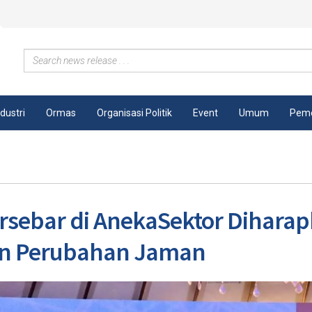
ndustri
Ormas
Organisasi Politik
Event
Umum
Peme
ersebar di AnekaSektor Dihara
an Perubahan Jaman