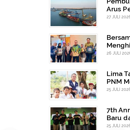
Pembuk
Arus P
27 JULI 202
Bersam
Menghi
26 JULI 202
Lima Ta
PNM Me
25 JULI 202
7th An
Baru da
25 JULI 202