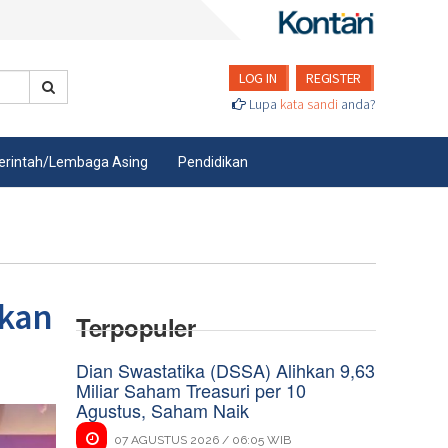
LOG IN
REGISTER
Lupa
kata sandi
anda?
rintah/Lembaga Asing
Pendidikan
pkan
Terpopuler
Dian Swastatika (DSSA) Alihkan 9,63
Miliar Saham Treasuri per 10
Agustus, Saham Naik
07 AGUSTUS 2026 / 06:05 WIB