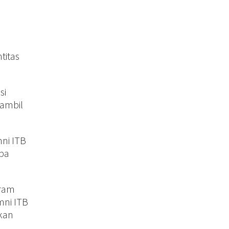
titas
si
iambil
mni ITB
apa
gram
mni ITB
kan