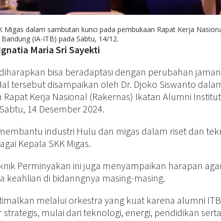
KK Migas dalam sambutan kunci pada pembukaan Rapat Kerja Nasiona
i Bandung (IA-ITB) pada Sabtu, 14/12.
Ignatia Maria Sri Sayekti
 diharapkan bisa beradaptasi dengan perubahan jaman
Hal tersebut disampaikan oleh Dr. Djoko Siswanto dala
pat Kerja Nasional (Rakernas) Ikatan Alumni Institut
 Sabtu, 14 Desember 2024.
membantu industri Hulu dan migas dalam riset dan tekn
agai Kepala SKK Migas.
 Teknik Perminyakan ini juga menyampaikan harapan aga
a keahlian di bidanngnya masing-masing.
ptimalkan melalui orkestra yang kuat karena alumni ITB
 strategis, mulai dari teknologi, energi, pendidikan sert