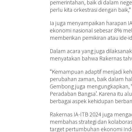
pemerintahan, baik di dalam neg
perlu kita orkestrasi dengan baik,”
Ia juga menyampaikan harapan I
ekonomi nasional sebesar 8% melal
memberikan pemikiran atau ide-ide
Dalam acara yang juga dilaksanaka
menyatakan bahwa Rakernas tahun
“Kemampuan adaptif menjadi keh
perubahan zaman, baik dalam hal 
Gembong juga mengungkapkan, “F
Peradaban Bangsa’. Karena itu 
berbagai aspek kehidupan berbang
Rakernas IA-ITB 2024 juga meng
membahas strategi dan kolaborasi
target pertumbuhan ekonomi Indon