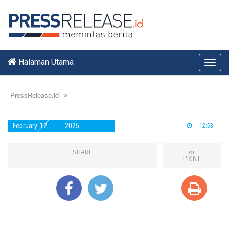
Halaman Utama
Toggl
navig
PressRelease.id
February
12
2025
12:53
SHARE
or
PRINT